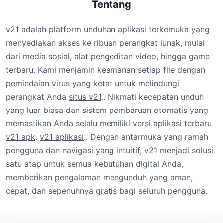
Tentang
v21 adalah platform unduhan aplikasi terkemuka yang
menyediakan akses ke ribuan perangkat lunak, mulai
dari media sosial, alat pengeditan video, hingga game
terbaru. Kami menjamin keamanan setiap file dengan
pemindaian virus yang ketat untuk melindungi
perangkat Anda
situs v21
.. Nikmati kecepatan unduh
yang luar biasa dan sistem pembaruan otomatis yang
memastikan Anda selalu memiliki versi aplikasi terbaru
v21 apk
.
v21 aplikasi
.. Dengan antarmuka yang ramah
pengguna dan navigasi yang intuitif, v21 menjadi solusi
satu atap untuk semua kebutuhan digital Anda,
memberikan pengalaman mengunduh yang aman,
cepat, dan sepenuhnya gratis bagi seluruh pengguna.