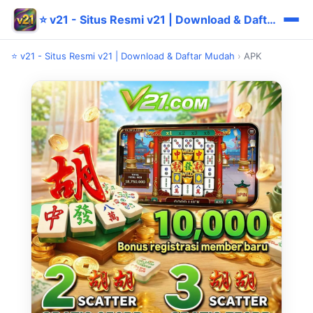
⭐ v21 - Situs Resmi v21 | Download & Daftar Mudah
⭐ v21 - Situs Resmi v21 | Download & Daftar Mudah
›
APK