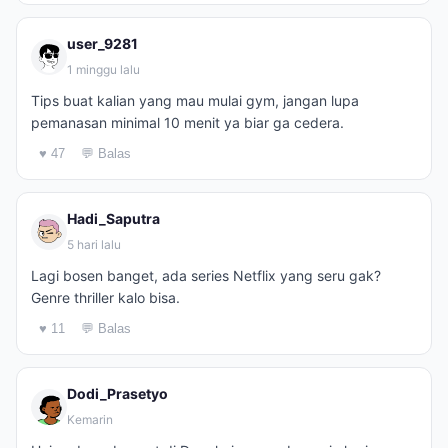
user_9281
1 minggu lalu
Tips buat kalian yang mau mulai gym, jangan lupa
pemanasan minimal 10 menit ya biar ga cedera.
♥ 47
💬 Balas
Hadi_Saputra
5 hari lalu
Lagi bosen banget, ada series Netflix yang seru gak?
Genre thriller kalo bisa.
♥ 11
💬 Balas
Dodi_Prasetyo
Kemarin