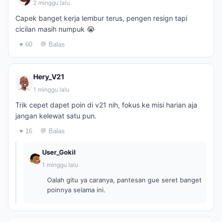
2 minggu lalu
Capek banget kerja lembur terus, pengen resign tapi
cicilan masih numpuk 😭
♥ 60
💬 Balas
Hery_V21
1 minggu lalu
Trik cepet dapet poin di v21 nih, fokus ke misi harian aja
jangan kelewat satu pun.
♥ 16
💬 Balas
User_Gokil
1 minggu lalu
Oalah gitu ya caranya, pantesan gue seret banget
poinnya selama ini.