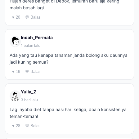
Hujan deres banget di Depok, jemuran baru aja kering
malah basah lagi.
♥ 20
💬 Balas
Indah_Permata
1 bulan lalu
Ada yang tau kenapa tanaman janda bolong aku daunnya
jadi kuning semua?
♥ 19
💬 Balas
Yulia_Z
3 hari lalu
Lagi nyoba diet tanpa nasi hari ketiga, doain konsisten ya
teman-teman!
♥ 28
💬 Balas