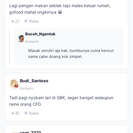
Lagi pengen makan seblak tapi males keluar rumah,
gofood mahal ongkirnya 😭
♥ 22
💬 Balas
Bocah_Ngantuk
Kemarin
Masak sendiri aja kak, bumbunya cuma kencur
sama cabe doang kok simpel.
Budi_Santoso
Kemarin
Tadi pagi nyobain lari di GBK, seger banget walaupun
rame orang CFD.
♥ 45
💬 Balas
user_3321