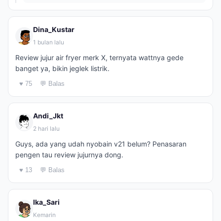
Dina_Kustar
1 bulan lalu
Review jujur air fryer merk X, ternyata wattnya gede
banget ya, bikin jeglek listrik.
♥ 75
💬 Balas
Andi_Jkt
2 hari lalu
Guys, ada yang udah nyobain v21 belum? Penasaran
pengen tau review jujurnya dong.
♥ 13
💬 Balas
Ika_Sari
Kemarin