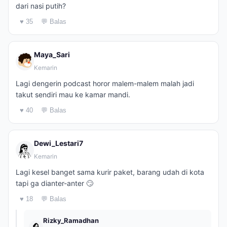
dari nasi putih?
♥ 35
💬 Balas
Maya_Sari
Kemarin
Lagi dengerin podcast horor malem-malem malah jadi
takut sendiri mau ke kamar mandi.
♥ 40
💬 Balas
Dewi_Lestari7
Kemarin
Lagi kesel banget sama kurir paket, barang udah di kota
tapi ga dianter-anter 🙄
♥ 18
💬 Balas
Rizky_Ramadhan