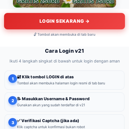
LOGIN SEKARANG →
🔓 Tombol akan membuka di tab baru
Cara Login v21
Ikuti 4 langkah singkat di bawah untuk login dengan aman
🔐 Klik tombol LOGIN di atas
1
Tombol akan membuka halaman login resmi di tab baru
📝 Masukkan Username & Password
2
Gunakan akun yang sudah terdaftar di v21
✅ Verifikasi Captcha (jika ada)
3
Klik captcha untuk konfirmasi bukan robot