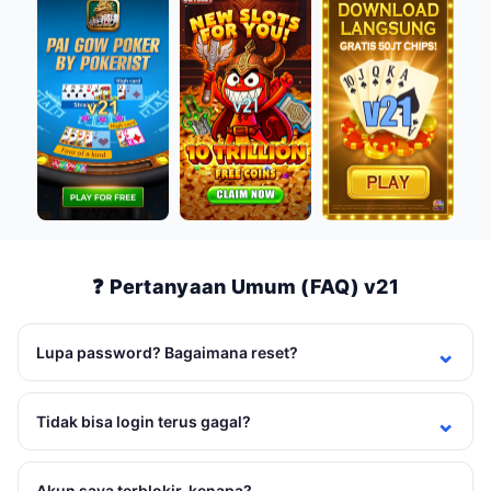
❓ Pertanyaan Umum (FAQ) v21
Lupa password? Bagaimana reset?
Tidak bisa login terus gagal?
Akun saya terblokir, kenapa?